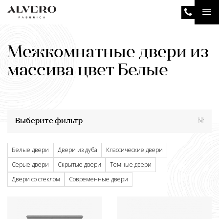
Перейти
Tog
к
основному
nav
содержанию
Межкомнатные двери из
массива цвет Белые
Выберите фильтр
Белые двери
Двери из дуба
Классические двери
Серые двери
Скрытые двери
Темные двери
Двери со стеклом
Современные двери