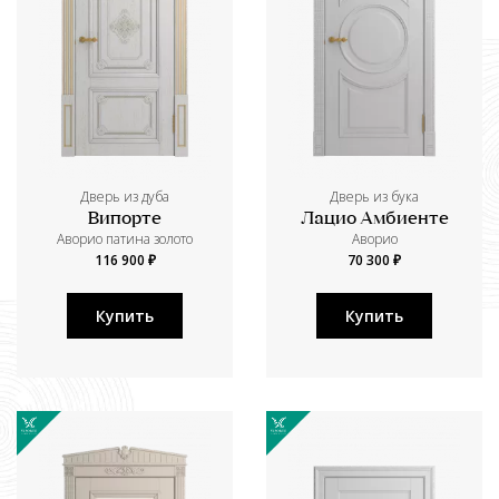
Дверь из дуба
Дверь из бука
Випорте
Лацио Амбиенте
Аворио патина золото
Аворио
116 900 ₽
70 300 ₽
Купить
Купить