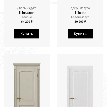
Дверь из дуба
Дверь из дуба
Шамони
Шато
Аворио
Беленый дуб
64 200 ₽
50 200 ₽
Купить
Купить