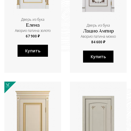
Дверь из бука
Дверь из бука
Елена
Аворио патина золото
Лацио Ампир
67 900 ₽
Аворио патина мокко
84 600 ₽
Купить
Купить