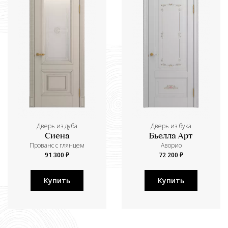
Дверь из дуба
Дверь из бука
Сиена
Бьелла Арт
Прованс с глянцем
Аворио
91 300 ₽
72 200 ₽
Купить
Купить