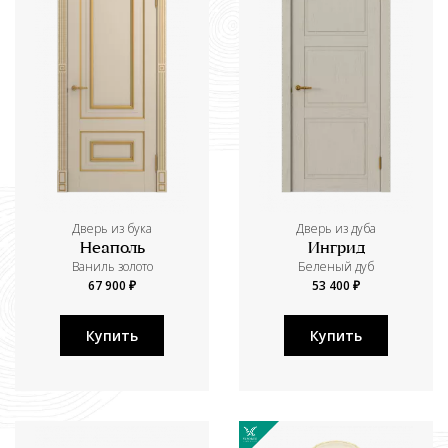
Дверь из бука
Дверь из дуба
Неаполь
Ингрид
Ваниль золото
Беленый дуб
67 900 ₽
53 400 ₽
Купить
Купить