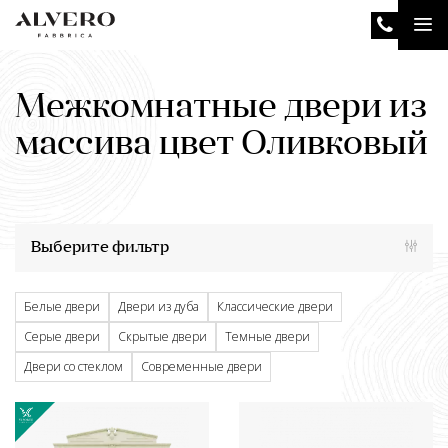
Перейти
Tog
к
основному
nav
содержанию
Межкомнатные двери из
массива цвет Оливковый
Выберите фильтр
Белые двери
Двери из дуба
Классические двери
Серые двери
Скрытые двери
Темные двери
Двери со стеклом
Современные двери