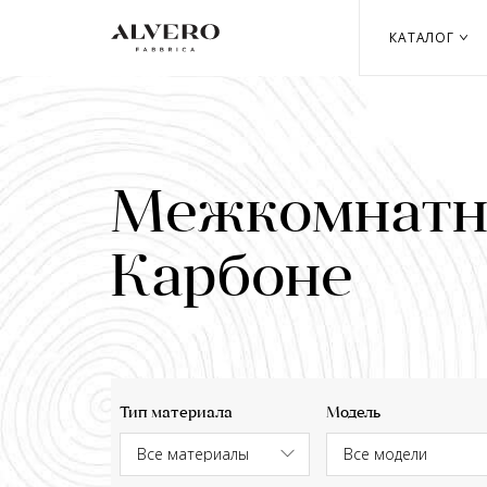
Перейти
к
КАТАЛОГ
основному
содержанию
Межкомнатны
Карбоне
Тип материала
Модель