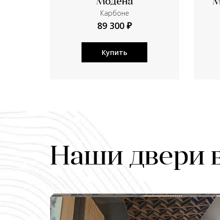
Модена
М
Карбоне
89 300 ₽
Купить
Наши двери 