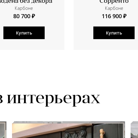
одена без декора
Сорренто
Карбоне
Карбоне
80 700 ₽
116 900 ₽
Купить
Купить
в интерьерах