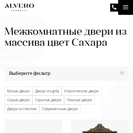
Перейти
Tog
к
основному
nav
содержанию
Межкомнатные двери из
массива цвет Сахара
Выберите фильтр
Белые двери
Двери из дуба
Классические двери
Серые двери
Скрытые двери
Темные двери
Двери со стеклом
Современные двери