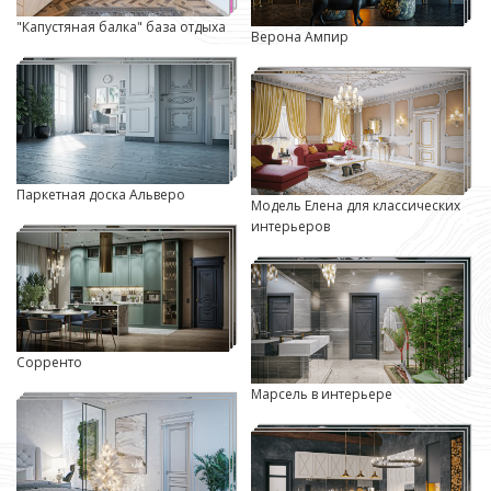
"Капустяная балка" база отдыха
Верона Ампир
Паркетная доска Альверо
Модель Елена для классических
интерьеров
Сорренто
Марсель в интерьере