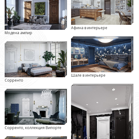
Афина в интерьере
Модена ампир
Шале в интерьере
Сорренто
Сорренто, коллекция Випорте