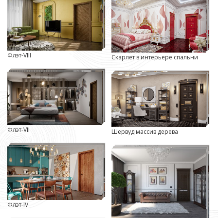
Флэт-VIII
Скарлет в интерьере спальни
Флэт-VII
Шервуд массив дерева
Флэт-IV