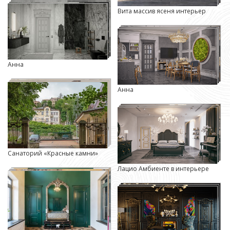
Вита массив ясеня интерьер
Анна
Анна
Санаторий «Красные камни»
Лацио Амбиенте в интерьере