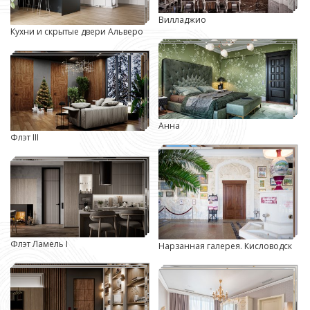
Вилладжио
Кухни и скрытые двери Альверо
Анна
Флэт III
Флэт Ламель I
Нарзанная галерея. Кисловодск