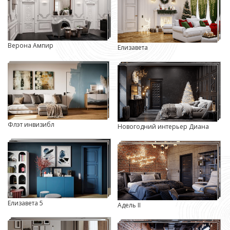
Верона Ампир
Елизавета
Флэт инвизибл
Новогодний интерьер Диана
Елизавета 5
Адель II