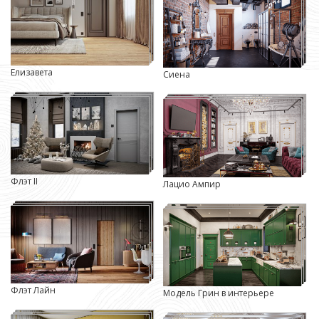
Елизавета
Сиена
Флэт II
Лацио Ампир
Флэт Лайн
Модель Грин в интерьере