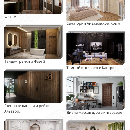
Флэт-V
Санаторий Айвазовское. Крым
Тандем: рейки и Флэт 3
Темный интерьер и Кантри
Стеновые панели и рейки
Альверо.
Диана массив дуба в интерьере