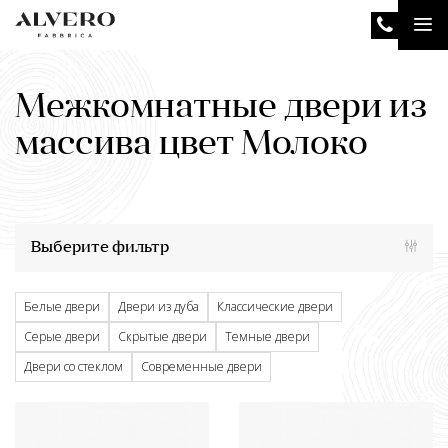
Перейти
Tog
к
основному
nav
содержанию
Межкомнатные двери из
массива цвет Молоко
Выберите фильтр
Белые двери
Двери из дуба
Классические двери
Серые двери
Скрытые двери
Темные двери
Двери со стеклом
Современные двери