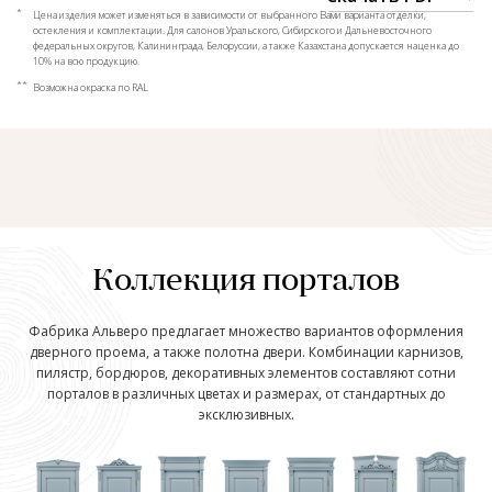
*
Цена изделия может изменяться в зависимости от выбранного Вами варианта отделки,
остекления и комплектации. Для салонов Уральского, Сибирского и Дальневосточного
федеральных округов, Калининграда, Белоруссии, а также Казахстана допускается наценка до
10% на всю продукцию.
**
Возможна окраска по RAL
Коллекция порталов
Фабрика Альверо предлагает множество вариантов оформления
дверного проема, а также полотна двери. Комбинации карнизов,
пилястр, бордюров, декоративных элементов составляют сотни
порталов в различных цветах и размерах, от стандартных до
эксклюзивных.