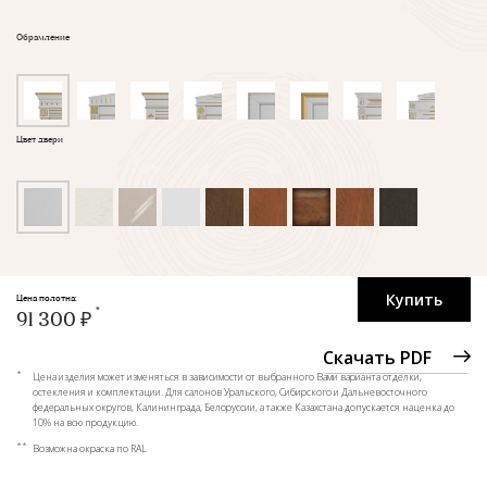
Обрамление
Цвет двери
Купить
Цена полотна:
91 300 ₽
Скачать PDF
*
Цена изделия может изменяться в зависимости от выбранного Вами варианта отделки,
остекления и комплектации. Для салонов Уральского, Сибирского и Дальневосточного
федеральных округов, Калининграда, Белоруссии, а также Казахстана допускается наценка до
10% на всю продукцию.
**
Возможна окраска по RAL