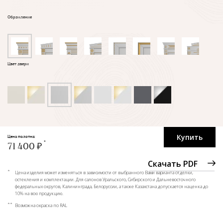
Обрамление
Цвет двери
Купить
Цена полотна:
71 400 ₽
Скачать PDF
*
Цена изделия может изменяться в зависимости от выбранного Вами варианта отделки,
остекления и комплектации. Для салонов Уральского, Сибирского и Дальневосточного
федеральных округов, Калининграда, Белоруссии, а также Казахстана допускается наценка до
10% на всю продукцию.
**
Возможна окраска по RAL