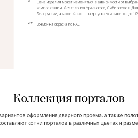
*
Цена изделия может изменяться в зависимости от выбран
комплектации. Для салонов Уральского, Сибирского и Да
Белоруссии, а также Казахстана допускается наценка до 1
**
Возможна окраска по RAL
Коллекция порталов
ариантов оформления дверного проема, а также полот
оставляют сотни порталов в различных цветах и размер