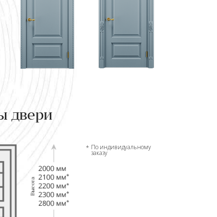
ы двери
По индивидуальному
заказу