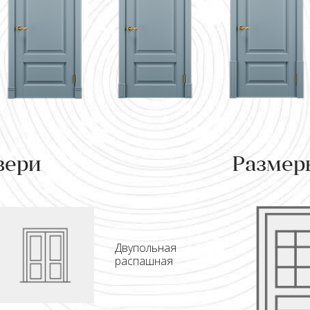
вери
Размер
Двупольная
распашная