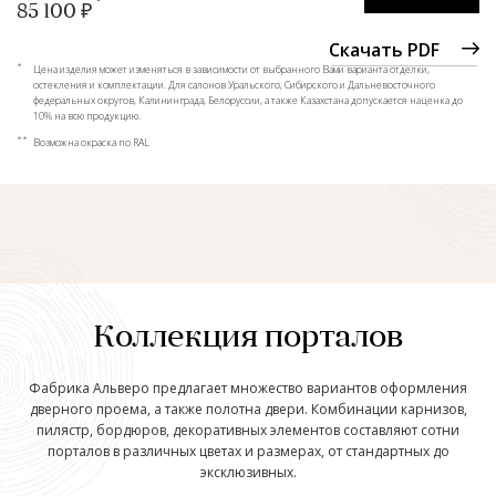
85 100 ₽
Скачать PDF
*
Цена изделия может изменяться в зависимости от выбранного Вами варианта отделки,
остекления и комплектации. Для салонов Уральского, Сибирского и Дальневосточного
федеральных округов, Калининграда, Белоруссии, а также Казахстана допускается наценка до
10% на всю продукцию.
**
Возможна окраска по RAL
Коллекция порталов
Фабрика Альверо предлагает множество вариантов оформления
дверного проема, а также полотна двери. Комбинации карнизов,
пилястр, бордюров, декоративных элементов составляют сотни
порталов в различных цветах и размерах, от стандартных до
эксклюзивных.