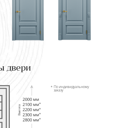
ы двери
По индивидуальному
заказу