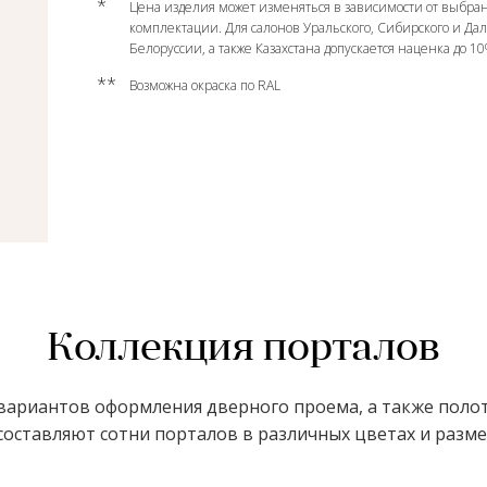
*
Цена изделия может изменяться в зависимости от выбран
комплектации. Для салонов Уральского, Сибирского и Да
Белоруссии, а также Казахстана допускается наценка до 1
**
Возможна окраска по RAL
Коллекция порталов
ариантов оформления дверного проема, а также полот
оставляют сотни порталов в различных цветах и размер