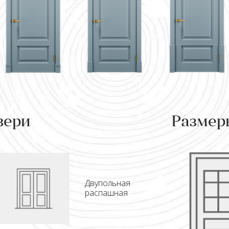
вери
Размер
Двупольная
распашная