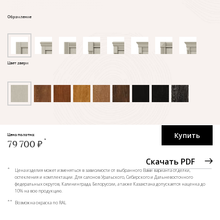
Обрамление
Цвет двери
Купить
Цена полотна:
79 700 ₽
Скачать PDF
*
Цена изделия может изменяться в зависимости от выбранного Вами варианта отделки,
остекления и комплектации. Для салонов Уральского, Сибирского и Дальневосточного
федеральных округов, Калининграда, Белоруссии, а также Казахстана допускается наценка до
10% на всю продукцию.
**
Возможна окраска по RAL