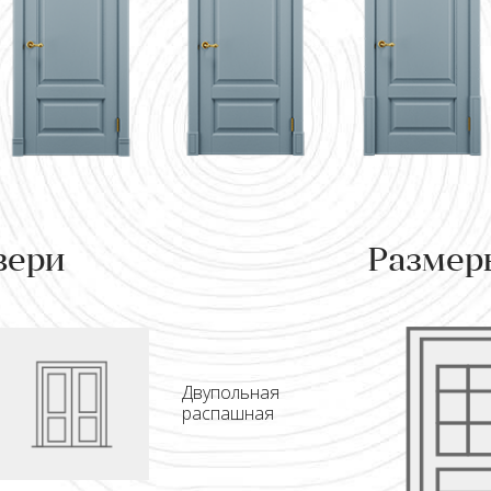
вери
Размер
Двупольная
распашная