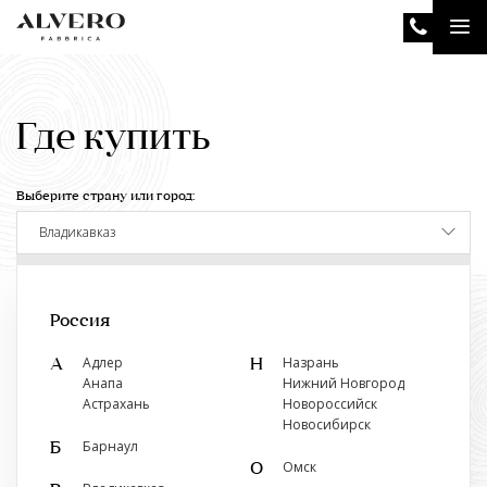
Перейти
Tog
к
основному
nav
содержанию
Где купить
Выберите страну или город:
Владикавказ
Показать ближайший к вам салон
Россия
Адлер
Назрань
А
Н
Анапа
Нижний Новгород
Астрахань
Новороссийск
Розничные магазины
Новосибирск
Барнаул
Б
Двери Альверо
Омск
О