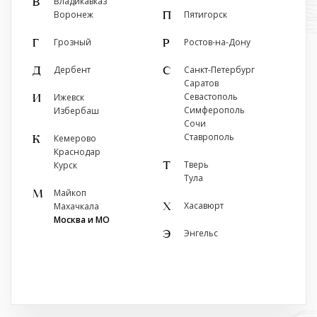
Владикавказ
В
г. Владикавказ, ул. Хаджи
Воронеж
Пятигорск
П
Мамсурова, 59
+7 (918) 822-00-49
Грозный
Ростов-на-Дону
Г
Р
Показать на карте
Дербент
Санкт-Петербург
Д
С
Саратов
Севастополь
Ижевск
И
Симферополь
Избербаш
Сочи
Ставрополь
Кемерово
К
Краснодар
Тверь
Курск
Т
Тула
Майкоп
М
Хасавюрт
Махачкала
Х
Москва и МО
Энгельс
Э