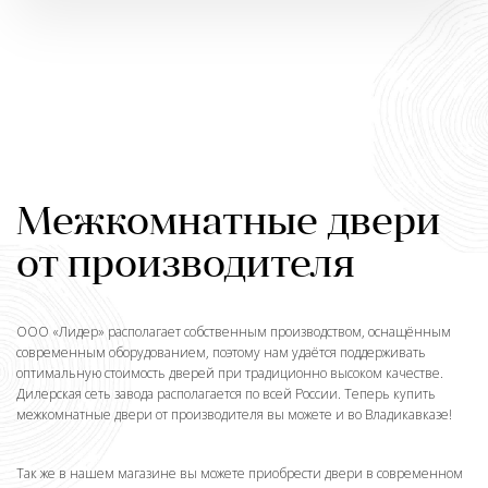
Межкомнатные двери
от производителя
ООО «Лидер» располагает собственным производством, оснащённым
современным оборудованием, поэтому нам удаётся поддерживать
оптимальную стоимость дверей при традиционно высоком качестве.
Дилерская сеть завода располагается по всей России. Теперь купить
межкомнатные двери от производителя вы можете и во Владикавказе!
Так же в нашем магазине вы можете приобрести двери в современном