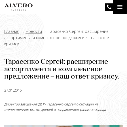
Перейти
Tog
к
основному
nav
содержанию
Главная
→
Новости
→
Тарасенко Сергей: расширение
ассортимента и комплексное предложение – наш ответ
кризису.
Тарасенко Сергей: расширение
ассортимента и комплексное
предложение – наш ответ кризису.
27.01.2015
Директор завода «ЛИДЕР» Тарасенко Сергей о ситуации на
отечественном рынке дверей и направлениях развития завода.