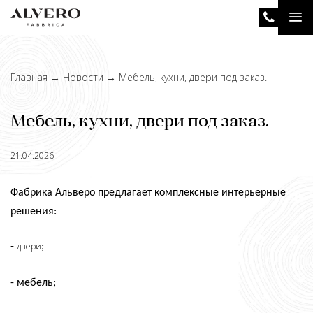
Перейти
Tog
к
основному
nav
содержанию
Главная
→
Новости
→
Мебель, кухни, двери под заказ.
Мебель, кухни, двери под заказ.
21.04.2026
Фабрика Альверо предлагает комплексные интерьерные
решения:
двери
-
;
- мебель;