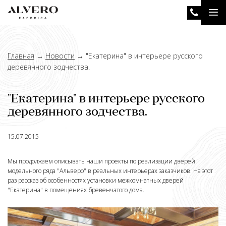
Перейти
Tog
к
основному
nav
содержанию
Главная
→
Новости
→
"Екатерина" в интерьере русского
деревянного зодчества.
"Екатерина" в интерьере русского
деревянного зодчества.
15.07.2015
Мы продолжаем описывать наши проекты по реализации дверей
модельного ряда "Альверо" в реальных интерьерах заказчиков. На этот
раз рассказ об особенностях установки межкомнатных дверей
"Екатерина" в помещениях бревенчатого дома.